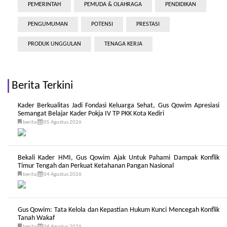
PEMERINTAH
PEMUDA & OLAHRAGA
PENDIDIKAN
PENGUMUMAN
POTENSI
PRESTASI
PRODUK UNGGULAN
TENAGA KERJA
Berita Terkini
Kader Berkualitas Jadi Fondasi Keluarga Sehat, Gus Qowim Apresiasi
Semangat Belajar Kader Pokja IV TP PKK Kota Kediri
berita
05 Agustus 2026
Bekali Kader HMI, Gus Qowim Ajak Untuk Pahami Dampak Konflik
Timur Tengah dan Perkuat Ketahanan Pangan Nasional
berita
04 Agustus 2026
Gus Qowim: Tata Kelola dan Kepastian Hukum Kunci Mencegah Konflik
Tanah Wakaf
berita
04 Agustus 2026