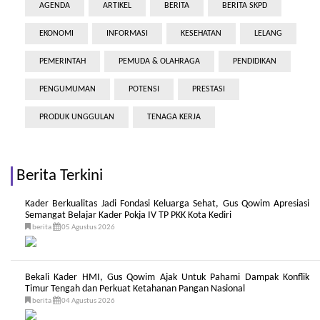
AGENDA
ARTIKEL
BERITA
BERITA SKPD
EKONOMI
INFORMASI
KESEHATAN
LELANG
PEMERINTAH
PEMUDA & OLAHRAGA
PENDIDIKAN
PENGUMUMAN
POTENSI
PRESTASI
PRODUK UNGGULAN
TENAGA KERJA
Berita Terkini
Kader Berkualitas Jadi Fondasi Keluarga Sehat, Gus Qowim Apresiasi
Semangat Belajar Kader Pokja IV TP PKK Kota Kediri
berita
05 Agustus 2026
Bekali Kader HMI, Gus Qowim Ajak Untuk Pahami Dampak Konflik
Timur Tengah dan Perkuat Ketahanan Pangan Nasional
berita
04 Agustus 2026