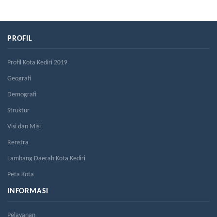
PROFIL
Profil Kota Kediri 2019
Geografi
Demografi
Struktur
Visi dan Misi
Renstra
Lambang Daerah Kota Kediri
Peta Kota
INFORMASI
Pelayanan