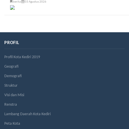
berita
03 Agustus 2026
PROFIL
Profil Kota Kediri 2019
Geografi
Demografi
Struktur
Visi dan Misi
Renstra
Lambang Daerah Kota Kediri
Peta Kota