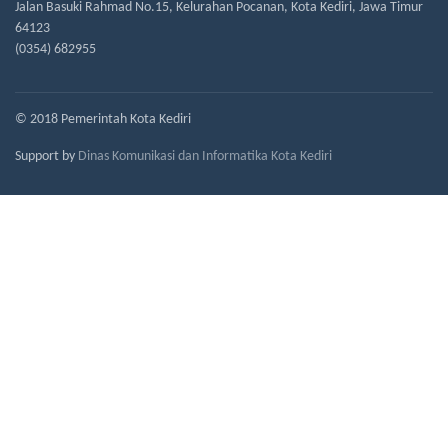
Jalan Basuki Rahmad No.15, Kelurahan Pocanan, Kota Kediri, Jawa Timur
64123
(0354) 682955
© 2018 Pemerintah Kota Kediri
Support by
Dinas Komunikasi dan Informatika Kota Kediri