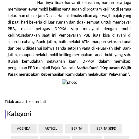
Nantinya tidak hanya di kelurahan, namun bisa juga
membayar lewat mobil keliling yang sudah di program keliling di semua
kelurahan di luar jam Dinas. Hal ini dimaksudkan agar wajib pajak yang
di pagi hari bekerja di luar rumah dan tidak sempat untuk membayar
PBB, maka petugas DPPKA siap melayani dengan mobil
keliling.sedangkan saat ini Pembayaran PBB juga bisa dilayani di
seluruh cabang Bank jatim, baik melalui ATM maupun setoran tunai
dan perlu diketahui bahwa tanda setoran yang di keluarkan oleh Bank
jatim, maupun melalui mobil keliling merupakan tanda bukti yang sah.
Itulah kemudahan pelayanan kami. DPPKA dalam menyikapi
pengalihan PBB menjadi Pajak Daerah.
Motto
K
ami
:
“
Kepuasan Wajib
Pajak merupakan
K
eberhasilan
K
ami dalam melakukan
P
elayanan
”
.
Tidak ada artikel terkait
Kategori
AGENDA
ARTIKEL
BERITA
BERITA SKPD