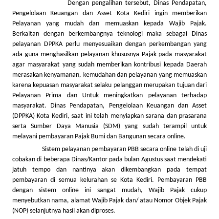
Dengan pengalihan tersebut, Dinas Pendapatan,
Pengelolaan Keuangan dan Asset Kota Kediri ingin memberikan
Pelayanan yang mudah dan memuaskan kepada Wajib Pajak.
Berkaitan dengan berkembangnya teknologi maka sebagai Dinas
pelayanan DPPKA perlu menyesuaikan dengan perkembangan yang
ada guna menghasilkan pelayanan khususnya Pajak pada masyarakat
agar masyarakat yang sudah memberikan kontribusi kepada Daerah
merasakan kenyamanan, kemudahan dan pelayanan yang memuaskan
karena kepuasan masyarakat selaku pelanggan merupakan tujuan dari
Pelayanan Prima dan Untuk meningkatkan pelayanan terhadap
masyarakat. Dinas Pendapatan, Pengelolaan Keuangan dan Asset
(DPPKA) Kota Kediri, saat ini telah menyiapkan sarana dan prasarana
serta Sumber Daya Manusia (SDM) yang sudah terampil untuk
melayani pembayaran Pajak Bumi dan Bangunan secara online.
Sistem pelayanan pembayaran PBB secara online telah di uji
cobakan di beberapa Dinas/Kantor pada bulan Agustus saat mendekati
jatuh tempo dan nantinya akan dikembangkan pada tempat
pembayaran di semua kelurahan se Kota Kediri. Pembayaran PBB
dengan sistem online ini sangat mudah, Wajib Pajak cukup
menyebutkan nama, alamat Wajib Pajak dan/ atau Nomor Objek Pajak
(NOP) selanjutnya hasil akan diproses.