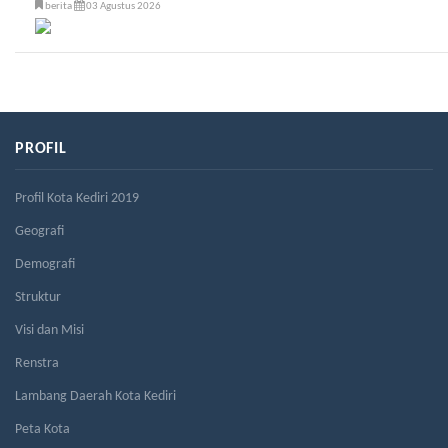
berita
03 Agustus 2026
PROFIL
Profil Kota Kediri 2019
Geografi
Demografi
Struktur
Visi dan Misi
Renstra
Lambang Daerah Kota Kediri
Peta Kota