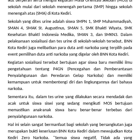
ikut berperan serta mengisi kegiatan Masa Orientasi Sekolah (MOS) di
sekolah mulai dari sekolah menengah pertama (SMP) hingga sekolah
menengah atas (SMA) di Kota Kediri.
Sekolah yang dites urine adalah siswa SMPN 1, SMP Muhammadiyah,
SMAN 4, SMAK St. Augustinus, SMAN 5, SMK Bhakti Wiyata, SMK
Kesehatan Bhaktl Indonesia Medika, SMAN 3, dan SMKN3. Dalam
pelaksanaan sosialisasi dan tes urine di sekolah-sekolah tersebut, BNN
Kota Kediri juga melibatkan para duta anti narkoba yang terpilih pada
event pemilihan duta anti narkoba yang digelar oleh BNN Kota Kediri.
Kegiatan sosialisasi tersebut bertujuan agar siswa baru memiliki ilmu
pengetahuan tentang P4GN (Pencegahan dan Pemberantasan
Penyalahgunaan dan Peredaran Gelap Narkoba) dan memiliki
kemampuan untuk membentengi diri dan lingkungannya dari bahaya
narkoba.
Sementara itu, dalam tes urine yang dilakukan secara mendadak dan
acak untuk siswa siswi yang sedang mengikuti MOS bertujuan
memastikan anak-anak siswa baru benar-benar terbebas dari
penyalahgunaan narkoba.
Hal ini selain sangat bermanfaat bagi sekolah yang bersangkutan juga
merupakan bukti keseriusan BNN Kota Kediri dalam mewujudkan Kota
Kediri Zero Narkoba. "Semua siswa negatif, Tidak ada yang