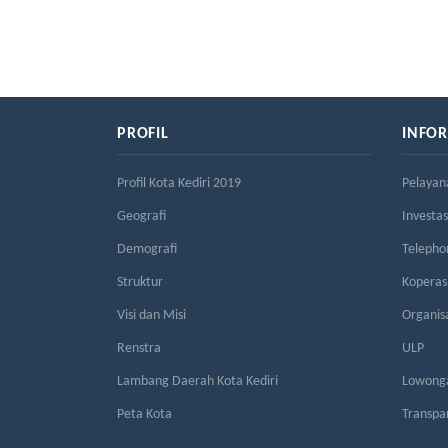
PROFIL
INFO
Profil Kota Kediri 2019
Pelayan
Geografi
Investas
Demografi
Telepho
Struktur
Kopera
Visi dan Misi
Organis
Renstra
ULP
Lambang Daerah Kota Kediri
Lowonga
Peta Kota
Transpa