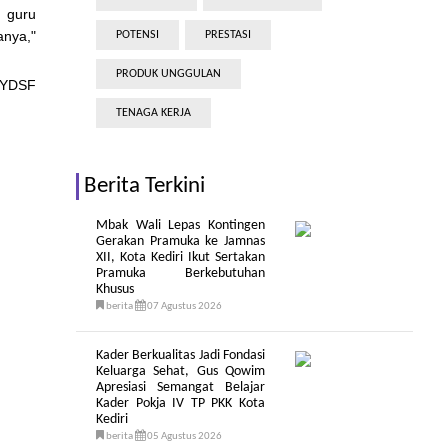
 guru
anya,"
POTENSI
PRESTASI
PRODUK UNGGULAN
 YDSF
TENAGA KERJA
Berita Terkini
Mbak Wali Lepas Kontingen
Gerakan Pramuka ke Jamnas
XII, Kota Kediri Ikut Sertakan
Pramuka Berkebutuhan
Khusus
berita
07 Agustus 2026
Kader Berkualitas Jadi Fondasi
Keluarga Sehat, Gus Qowim
Apresiasi Semangat Belajar
Kader Pokja IV TP PKK Kota
Kediri
berita
05 Agustus 2026