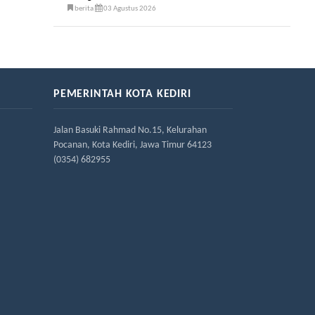
berita
03 Agustus 2026
PEMERINTAH KOTA KEDIRI
Jalan Basuki Rahmad No.15, Kelurahan
Pocanan, Kota Kediri, Jawa Timur 64123
(0354) 682955