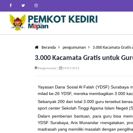
Beranda
pengumuman
3.000 Kacamata Gratis 
3.000 Kacamata Gratis untuk Gu
Pengumuman |
19/07/2013
Yayasan Dana Sosial Al Falah (YDSF) Surabaya m
milad ke-26 YDSF, mereka membagikan 3.000 kaca
Sebanyak 200 dari total 3.000 guru tersebut beras
sport
c
en
ter
Sekolah Tinggi Agama Islam Negeti (S
Dalarn pemberian bantuan, para guru bisa memi
YDSF Surabaya, Aris Munandar rnengatakan, pro
madrasah yang memiliki masalah dengan pengliha