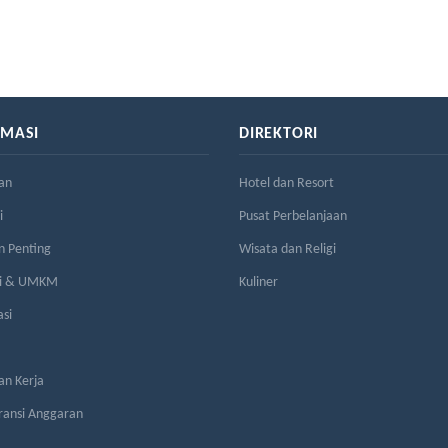
RMASI
DIREKTORI
an
Hotel dan Resort
i
Pusat Perbelanjaan
n Penting
Wisata dan Religi
si & UMKM
Kuliner
asi
n Kerja
ransi Anggaran