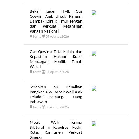
Bekali Kader HMI, Gus
Qowim Ajak Untuk Pahami
Dampak Konflik Timur Tengah
dan Perkuat Ketahanan
Pangan Nasional
berita
04 Agustus 2026
Gus Qowim: Tata Kelola dan
Kepastian Hukum Kunci
Mencegah Konflik Tanah
Wakaf
berita
04 Agustus 2026
Serahkan SK Kenaikan
Pangkat ASN, Mbak Wali Ajak
Teladani Semangat Juang
Pahlawan
berita
03 Agustus 2026
Mbak Wali Terima
Silaturahmi Kapolres Kediri
Kota, Komitmen Perkuat
Sinergi