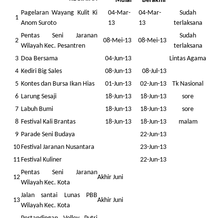
Mulai
Berakhir
Pagelaran Wayang Kulit Ki
04-Mar-
04-Mar-
Sudah
1
Anom Suroto
13
13
terlaksana
Pentas Seni Jaranan
Sudah
2
08-Mei-13
08-Mei-13
Wilayah Kec. Pesantren
terlaksana
3
Doa Bersama
04-Jun-13
Lintas Agama
4
Kediri Big Sales
08-Jun-13
08-Jul-13
5
Kontes dan Bursa Ikan Hias
01-Jun-13
02-Jun-13
Tk Nasional
6
Larung Sesaji
18-Jun-13
18-Jun-13
sore
7
Labuh Bumi
18-Jun-13
18-Jun-13
sore
8
Festival Kali Brantas
18-Jun-13
18-Jun-13
malam
9
Parade Seni Budaya
22-Jun-13
10
Festival Jaranan Nusantara
23-Jun-13
11
Festival Kuliner
22-Jun-13
Pentas Seni Jaranan
12
Akhir Juni
Wilayah Kec. Kota
Jalan santai Lunas PBB
13
Akhir Juni
Wilayah Kec. Kota