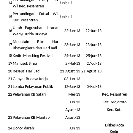
Pertandingan Volley Putri
14
Juni/Juli
Wil Kec. Pesantren
Pertandingan Futsal Wil.
15
Juni/Juli
Kec. Pesantren
Ultah Paguyuban Jaranan
16
22-Jun-13
22-Jun-13
Wahyu Krida Budaya
Mountain Bike Hari
17
23-Jun-13
23-Jun-13
Bhayangkara dan Hari Jadi
18
Kediri Marching Festival
24-Jun-13
25-jun-13
19
Manusuk Sirna
27-Jul-13
27-Jul-13
20
Resepsi Hari Jadi
21-Agust-13
21-Agust-13
21
Gebyar Budaya Kerja
03-Jun-13
21
Lomba Pelayanan Publik
12-Jun-13
04-Jul-13
22
Pelayanan KB Safari
Mei-13
Kec. Pesantren
Jun-13
Kec. Mojoroto
Agust-13
Kec. Kota
23
Pelayanan KB Mantap
Agust-13
Diskes Kota
24
Donor darah
Jun-13
Kediri