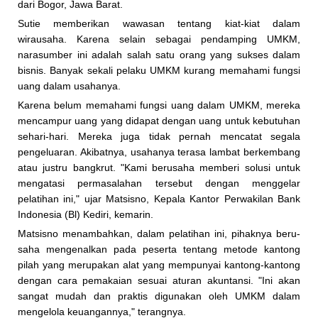
dari Bogor, Jawa Barat.
Sutie memberikan wawasan tentang kiat-kiat dalam
wirausaha. Karena selain sebagai pendamping UMKM,
narasumber ini adalah salah satu orang yang sukses dalam
bisnis. Banyak sekali pelaku UM­KM kurang memahami fungsi
uang dalam usahanya.
Karena belum memahami fungsi uang dalam UMKM, mereka
mencampur uang yang didapat dengan uang untuk kebutuhan
sehari-hari. Mereka juga tidak pernah mencatat segala
pengeluaran. Akibatnya, usahanya terasa lambat berkembang
atau justru bangkrut. "Kami berusaha memberi solusi untuk
mengatasi permasalahan tersebut dengan menggelar
pelatihan ini," ujar Matsisno, Kepala Kantor Perwakilan Bank
Indonesia (Bl) Kediri, kemarin.
Matsisno menambahkan, dalam pelatihan ini, pihaknya beru­
saha mengenalkan pada peser­ta tentang metode kantong
pilah yang merupakan alat yang mempunyai kantong-kantong
dengan cara pemakaian sesuai aturan akuntansi. "Ini akan
sangat mudah dan praktis digunakan oleh UMKM dalam
mengelola keuan­gannya," terangnya.