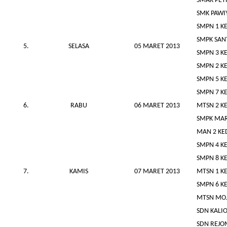
SMAK PET
SMK PAWI
SMPN 1 KE
SMPK SAN
5.
SELASA
05 MARET 2013
SMPN 3 KE
SMPN 2 KE
SMPN 5 KE
SMPN 7 KE
6.
RABU
06 MARET 2013
MTSN 2 KE
SMPK MAR
MAN 2 KE
SMPN 4 KE
SMPN 8 KE
7.
KAMIS
07 MARET 2013
MTSN 1 KE
SMPN 6 KE
MTSN MO
SDN KALI
SDN REJO