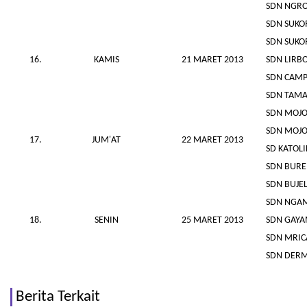
SDN NGR
SDN SUKO
SDN SUKO
16.
KAMIS
21 MARET 2013
SDN LIRB
SDN CAMP
SDN TAM
SDN MOJO
SDN MOJO
17.
JUM'AT
22 MARET 2013
SD KATOLI
SDN BURE
SDN BUJEL
SDN NGAM
18.
SENIN
25 MARET 2013
SDN GAYA
SDN MRIC
SDN DERM
Berita Terkait