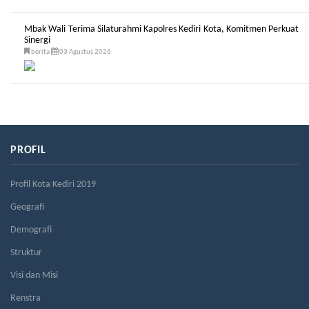
Mbak Wali Terima Silaturahmi Kapolres Kediri Kota, Komitmen Perkuat
Sinergi
berita
03 Agustus 2026
PROFIL
Profil Kota Kediri 2019
Geografi
Demografi
Struktur
Visi dan Misi
Renstra