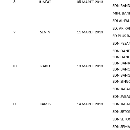
8.
JUM'AT
08 MARET 2013
SDN BAND
MIN. BAN
SDI AL-F
SD. AR R
9.
SENIN
11 MARET 2013
SD PLUS 
SDN PESA
SDN DAN
SDN DAN
SDN BANJ
10.
RABU
13 MARET 2013
SDN BANG
SDN BANG
SDN SING
SDN JAGAL
SDN JAGA
11.
KAMIS
14 MARET 2013
SDN JAGA
SDN SETO
SDN SETO
SDN SEMA