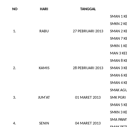
NO
HARI
TANGGAL
SMAN 1 K
SMKN 2 KE
1.
RABU
27 PEBRUARI 2013
SMAN 2 K
SMAN 7 K
SMKN 1 KE
MAN 3 KE
SMAN 8 K
2.
KAMIS
28 PEBRUARI 2013
SMAN 3 K
SMAN 6 K
SMAN 4 K
SMAK AGU
3.
JUM'AT
01 MARET 2013
SMK PGRI 
SMAN 5 K
SMKN 3 KE
SMA PAWI
4.
SENIN
04 MARET 2013