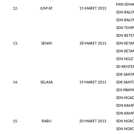
MIN SEM
12.
JUM'AT
15 MARET 2013
SDN BALO
SDN BALO
SDN TEMP
SDN BETET
13.
SENIN
18 MARET 2013
SDN KETA
SDN KETA
SDN NGLE
SD KRISTE
SDK SANT
14.
SELASA
19 MARET 2013
SDK SANT
SDS PAWY
SDN NGAD
SDN KAM
SDN KAM
15.
RABU
20 MARET 2013
SDN NGR
SDN NGR