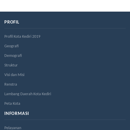
PROFIL
Profil Kota Kediri 2019
Geografi
Demografi
Struktur
Visi dan Misi
Renstra
Lambang Daerah Kota Kediri
Peta Kota
INFORMASI
Pelayanan