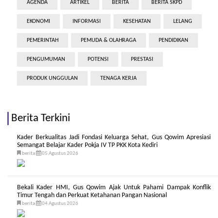
AGENDA
ARTIKEL
BERITA
BERITA SKPD
EKONOMI
INFORMASI
KESEHATAN
LELANG
PEMERINTAH
PEMUDA & OLAHRAGA
PENDIDIKAN
PENGUMUMAN
POTENSI
PRESTASI
PRODUK UNGGULAN
TENAGA KERJA
Berita Terkini
Kader Berkualitas Jadi Fondasi Keluarga Sehat, Gus Qowim Apresiasi
Semangat Belajar Kader Pokja IV TP PKK Kota Kediri
berita
05 Agustus 2026
Bekali Kader HMI, Gus Qowim Ajak Untuk Pahami Dampak Konflik
Timur Tengah dan Perkuat Ketahanan Pangan Nasional
berita
04 Agustus 2026