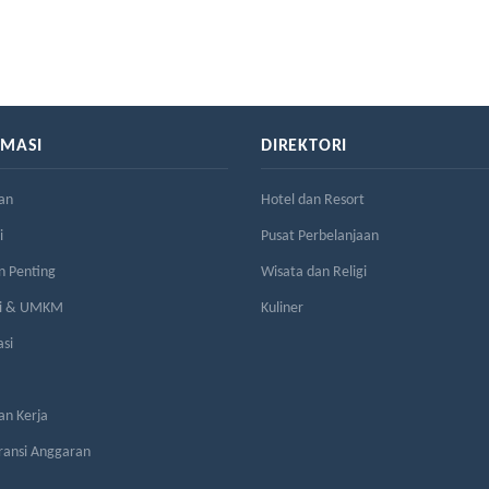
RMASI
DIREKTORI
an
Hotel dan Resort
i
Pusat Perbelanjaan
n Penting
Wisata dan Religi
si & UMKM
Kuliner
asi
n Kerja
ransi Anggaran