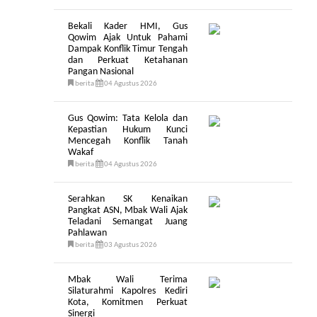
Bekali Kader HMI, Gus
Qowim Ajak Untuk Pahami
Dampak Konflik Timur Tengah
dan Perkuat Ketahanan
Pangan Nasional
berita
04 Agustus 2026
Gus Qowim: Tata Kelola dan
Kepastian Hukum Kunci
Mencegah Konflik Tanah
Wakaf
berita
04 Agustus 2026
Serahkan SK Kenaikan
Pangkat ASN, Mbak Wali Ajak
Teladani Semangat Juang
Pahlawan
berita
03 Agustus 2026
Mbak Wali Terima
Silaturahmi Kapolres Kediri
Kota, Komitmen Perkuat
Sinergi