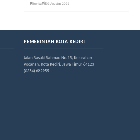
berita
03 Agustus 2026
PEMERINTAH KOTA KEDIRI
Jalan Basuki Rahmad No.15, Kelurahan
Pocanan, Kota Kediri, Jawa Timur 64123
(0354) 682955