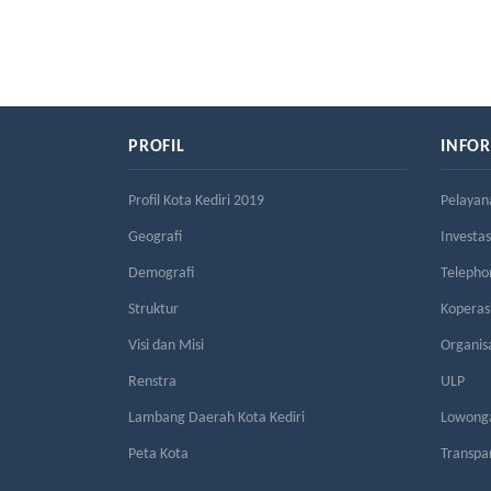
PROFIL
INFO
Profil Kota Kediri 2019
Pelayan
Geografi
Investas
Demografi
Telepho
Struktur
Kopera
Visi dan Misi
Organis
Renstra
ULP
Lambang Daerah Kota Kediri
Lowonga
Peta Kota
Transpa