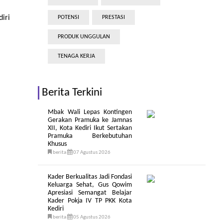
iri
POTENSI
PRESTASI
PRODUK UNGGULAN
TENAGA KERJA
Berita Terkini
Mbak Wali Lepas Kontingen
Gerakan Pramuka ke Jamnas
XII, Kota Kediri Ikut Sertakan
Pramuka Berkebutuhan
Khusus
berita
07 Agustus 2026
Kader Berkualitas Jadi Fondasi
Keluarga Sehat, Gus Qowim
Apresiasi Semangat Belajar
Kader Pokja IV TP PKK Kota
Kediri
berita
05 Agustus 2026