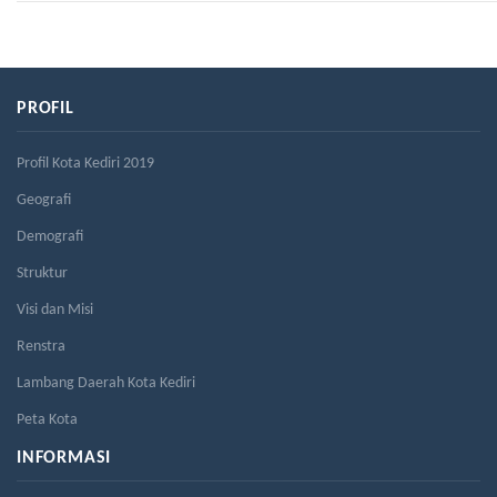
PROFIL
Profil Kota Kediri 2019
Geografi
Demografi
Struktur
Visi dan Misi
Renstra
Lambang Daerah Kota Kediri
Peta Kota
INFORMASI