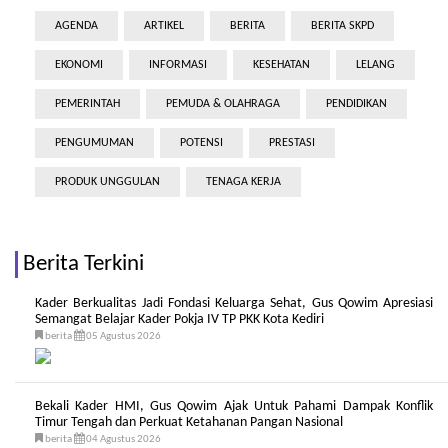
AGENDA
ARTIKEL
BERITA
BERITA SKPD
EKONOMI
INFORMASI
KESEHATAN
LELANG
PEMERINTAH
PEMUDA & OLAHRAGA
PENDIDIKAN
PENGUMUMAN
POTENSI
PRESTASI
PRODUK UNGGULAN
TENAGA KERJA
Berita Terkini
Kader Berkualitas Jadi Fondasi Keluarga Sehat, Gus Qowim Apresiasi
Semangat Belajar Kader Pokja IV TP PKK Kota Kediri
berita
05 Agustus 2026
Bekali Kader HMI, Gus Qowim Ajak Untuk Pahami Dampak Konflik
Timur Tengah dan Perkuat Ketahanan Pangan Nasional
berita
04 Agustus 2026