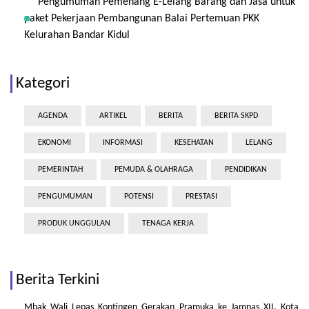
Pengumuman Pemenang E-Lelang Barang dan Jasa untuk
paket Pekerjaan Pembangunan Balai Pertemuan PKK
Kelurahan Bandar Kidul
Kategori
AGENDA
ARTIKEL
BERITA
BERITA SKPD
EKONOMI
INFORMASI
KESEHATAN
LELANG
PEMERINTAH
PEMUDA & OLAHRAGA
PENDIDIKAN
PENGUMUMAN
POTENSI
PRESTASI
PRODUK UNGGULAN
TENAGA KERJA
Berita Terkini
Mbak Wali Lepas Kontingen Gerakan Pramuka ke Jamnas XII, Kota