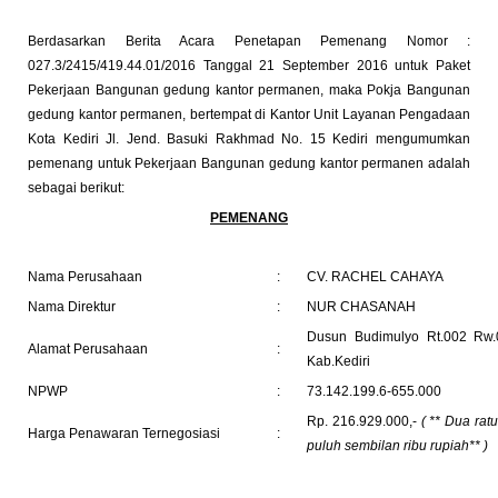
Berdasarkan Berita Acara Penetapan Pemenang Nomor :
027.3/2415/419.44.01/2016 Tanggal 21 September 2016 untuk Paket
Pekerjaan Bangunan gedung kantor permanen, maka Pokja Bangunan
gedung kantor permanen, bertempat di Kantor Unit Layanan Pengadaan
Kota Kediri Jl. Jend. Basuki Rakhmad No. 15 Kediri mengumumkan
pemenang untuk Pekerjaan Bangunan gedung kantor permanen adalah
sebagai berikut:
PEMENANG
Nama Perusahaan
:
CV. RACHEL CAHAYA
Nama Direktur
:
NUR CHASANAH
Dusun Budimulyo Rt.002 Rw.
Alamat Perusahaan
:
Kab.Kediri
NPWP
:
73.142.199.6-655.000
Rp. 216.929.000,-
(
**
Dua ratu
Harga Penawaran Ternegosiasi
:
puluh sembilan ribu rupiah**
)