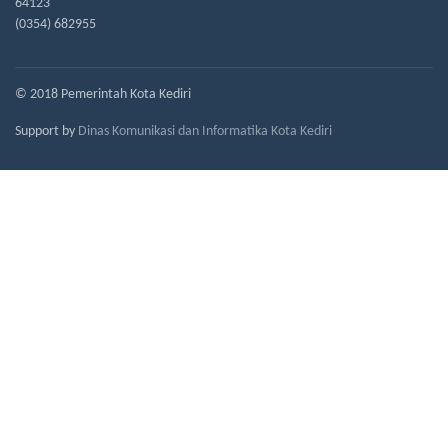
64123
(0354) 682955
© 2018 Pemerintah Kota Kediri
Support by
Dinas Komunikasi dan Informatika Kota Kediri