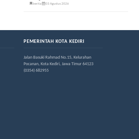
berita
03 Agustus 2026
PEMERINTAH KOTA KEDIRI
Jalan Basuki Rahmad No.15, Kelurahan
Pocanan, Kota Kediri, Jawa Timur 64123
(0354) 682955