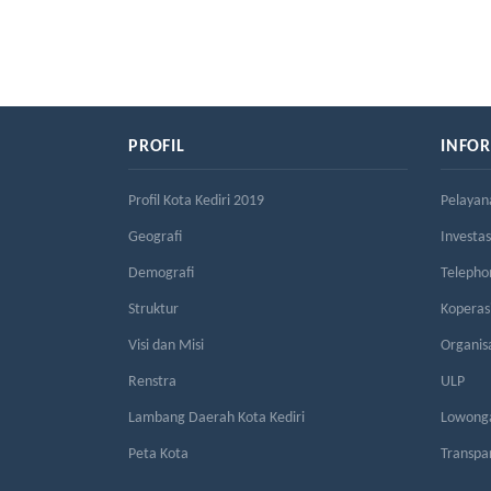
PROFIL
INFO
Profil Kota Kediri 2019
Pelayan
Geografi
Investas
Demografi
Telepho
Struktur
Kopera
Visi dan Misi
Organis
Renstra
ULP
Lambang Daerah Kota Kediri
Lowonga
Peta Kota
Transpa