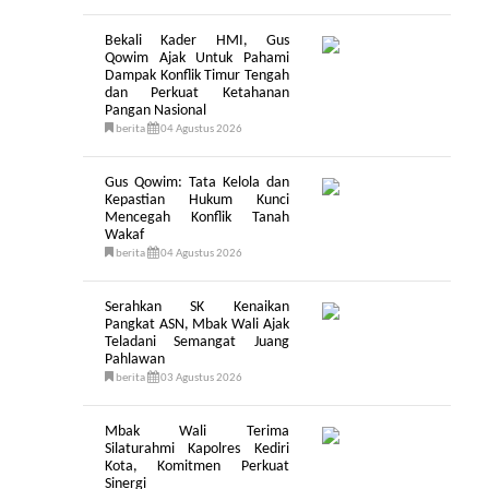
Bekali Kader HMI, Gus
Qowim Ajak Untuk Pahami
Dampak Konflik Timur Tengah
dan Perkuat Ketahanan
Pangan Nasional
berita
04 Agustus 2026
Gus Qowim: Tata Kelola dan
Kepastian Hukum Kunci
Mencegah Konflik Tanah
Wakaf
berita
04 Agustus 2026
Serahkan SK Kenaikan
Pangkat ASN, Mbak Wali Ajak
Teladani Semangat Juang
Pahlawan
berita
03 Agustus 2026
Mbak Wali Terima
Silaturahmi Kapolres Kediri
Kota, Komitmen Perkuat
Sinergi