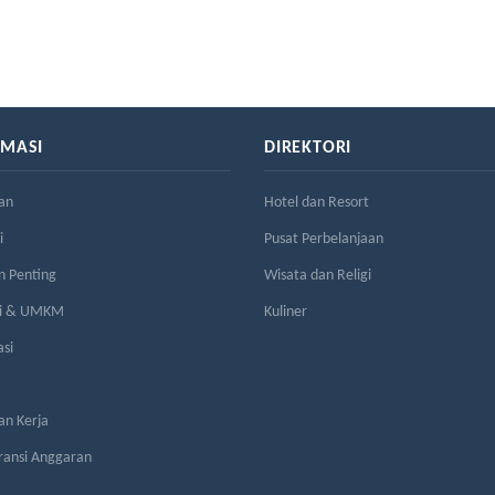
RMASI
DIREKTORI
an
Hotel dan Resort
i
Pusat Perbelanjaan
n Penting
Wisata dan Religi
si & UMKM
Kuliner
asi
n Kerja
ransi Anggaran