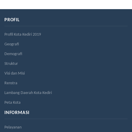
PROFIL
Profil Kota Kediri 2019
Geografi
Demografi
Struktur
Visi dan Misi
Renstra
Lambang Daerah Kota Kediri
Peta Kota
INFORMASI
Pelayanan