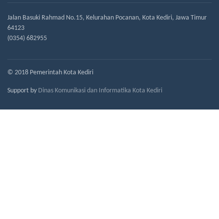
Jalan Basuki Rahmad No.15, Kelurahan Pocanan, Kota Kediri, Jawa Timur
64123
(0354) 682955
© 2018 Pemerintah Kota Kediri
Support by
Dinas Komunikasi dan Informatika Kota Kediri