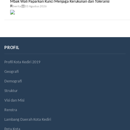
Mbak Wali Paparkan Kunci Menjaga Kerukunan dan Toleransi
berita
03 Agustus 2026
PROFIL
Profil Kota Kediri 2019
Geografi
Demografi
Struktur
Visi dan Misi
Renstra
Lambang Daerah Kota Kediri
Peta Kota