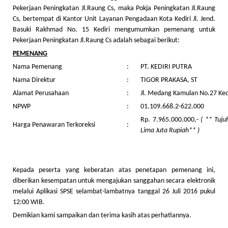
Pekerjaan Peningkatan Jl.Raung Cs, maka Pokja Peningkatan Jl.Raung
Cs, bertempat di Kantor Unit Layanan Pengadaan Kota Kediri Jl. Jend.
Basuki Rakhmad No. 15 Kediri mengumumkan pemenang untuk
Pekerjaan Peningkatan Jl.Raung Cs adalah sebagai berikut:
PEMENANG
Nama Pemenang
:
PT. KEDIRI PUTRA
Nama Direktur
:
TIGOR PRAKASA, ST
Alamat Perusahaan
:
Jl. Medang Kamulan No.27 Ked
NPWP
:
01.109.668.2-622.000
Rp. 7.965.000.000,-
(
**
Tuju
Harga Penawaran Terkoreksi
:
Lima Juta
Rupiah**
)
Kepada peserta yang keberatan atas penetapan pemenang ini,
diberikan kesempatan untuk mengajukan sanggahan secara elektronik
melalui Aplikasi SPSE selambat-lambatnya tanggal 26 Juli 2016 pukul
12:00 WIB.
Demikian kami sampaikan dan terima kasih atas perhatiannya.