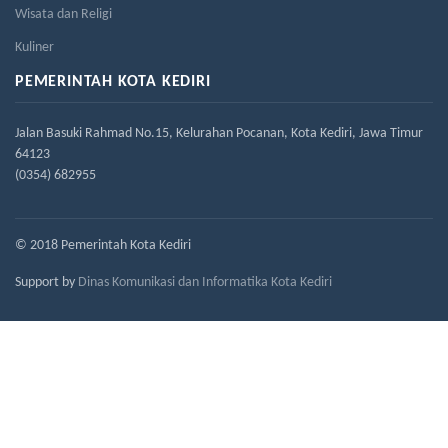
Wisata dan Religi
Kuliner
PEMERINTAH KOTA KEDIRI
Jalan Basuki Rahmad No.15, Kelurahan Pocanan, Kota Kediri, Jawa Timur
64123
(0354) 682955
© 2018 Pemerintah Kota Kediri
Support by
Dinas Komunikasi dan Informatika Kota Kediri