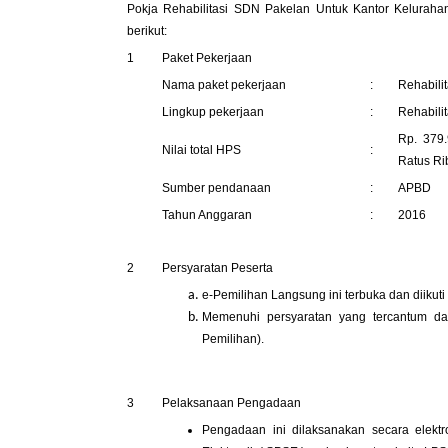
Pokja Rehabilitasi SDN Pakelan Untuk Kantor Kelurah
berikut:
1
Paket Pekerjaan
Nama paket pekerjaan
:
Rehabili
Lingkup pekerjaan
:
Rehabili
Rp. 379.
Nilai total HPS
:
Ratus Ri
Sumber pendanaan
:
APBD
Tahun Anggaran
:
2016
2
Persyaratan Peserta
e-Pemilihan Langsung ini terbuka dan diiku
Memenuhi persyaratan yang tercantum d
Pemilihan).
3
Pelaksanaan Pengadaan
Pengadaan ini dilaksanakan secara elekt