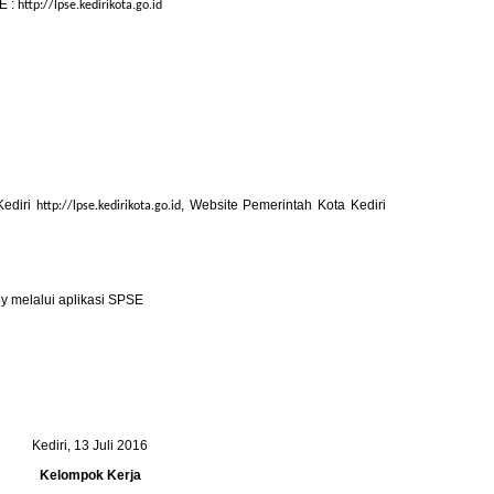
E :
http://lpse.kedirikota.go.id
Kediri
, Website Pemerintah Kota Kediri
http://lpse.kedirikota.go.id
 melalui aplikasi SPSE
Kediri, 13 Juli 2016
Kelompok Kerja