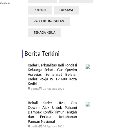
ebagai
POTENSI
PRESTASI
PRODUK UNGGULAN
TENAGA KERJA
Berita Terkini
Kader Berkualitas Jadi Fondasi
Keluarga Sehat, Gus Qowim
Apresiasi Semangat Belajar
Kader Pokja IV TP PKK Kota
Kediri
berita
05 Agustus 2026
Bekali Kader HMI, Gus
Qowim Ajak Untuk Pahami
Dampak Konflik Timur Tengah
dan Perkuat Ketahanan
Pangan Nasional
berita
04 Agustus 2026