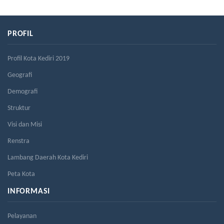
PROFIL
Profil Kota Kediri 2019
Geografi
Demografi
Struktur
Visi dan Misi
Renstra
Lambang Daerah Kota Kediri
Peta Kota
INFORMASI
Pelayanan