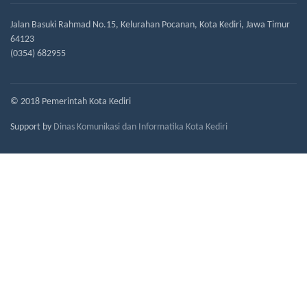
Jalan Basuki Rahmad No.15, Kelurahan Pocanan, Kota Kediri, Jawa Timur
64123
(0354) 682955
© 2018 Pemerintah Kota Kediri
Support by
Dinas Komunikasi dan Informatika Kota Kediri