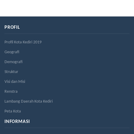
PROFIL
Profil Kota Kediri 2019
Geografi
Demografi
Struktur
Visi dan Misi
Renstra
Lambang Daerah Kota Kediri
Peta Kota
INFORMASI