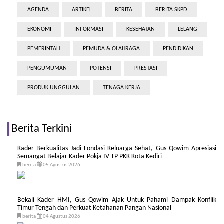
AGENDA
ARTIKEL
BERITA
BERITA SKPD
EKONOMI
INFORMASI
KESEHATAN
LELANG
PEMERINTAH
PEMUDA & OLAHRAGA
PENDIDIKAN
PENGUMUMAN
POTENSI
PRESTASI
PRODUK UNGGULAN
TENAGA KERJA
Berita Terkini
Kader Berkualitas Jadi Fondasi Keluarga Sehat, Gus Qowim Apresiasi
Semangat Belajar Kader Pokja IV TP PKK Kota Kediri
berita
05 Agustus 2026
Bekali Kader HMI, Gus Qowim Ajak Untuk Pahami Dampak Konflik
Timur Tengah dan Perkuat Ketahanan Pangan Nasional
berita
04 Agustus 2026