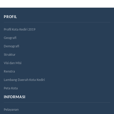
PROFIL
Profil Kota Kediri 2019
Geografi
Demografi
Struktur
Visi dan Misi
Renstra
Lambang Daerah Kota Kediri
Peta Kota
INFORMASI
Pelayanan