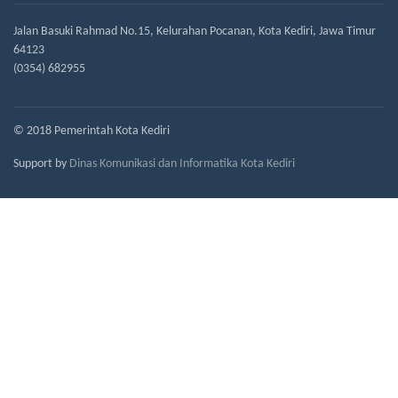
Jalan Basuki Rahmad No.15, Kelurahan Pocanan, Kota Kediri, Jawa Timur
64123
(0354) 682955
© 2018 Pemerintah Kota Kediri
Support by
Dinas Komunikasi dan Informatika Kota Kediri