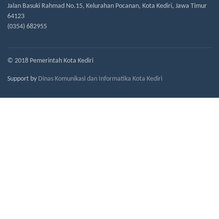
Jalan Basuki Rahmad No.15, Kelurahan Pocanan, Kota Kediri, Jawa Timur
64123
(0354) 682955
© 2018 Pemerintah Kota Kediri
Support by
Dinas Komunikasi dan Informatika Kota Kediri