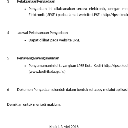
3
PelaksanaanPengadaan
Pengadaan ini dilaksanakan secara elektronik, dengan me
Elektronik ( SPSE ) pada alamat website LPSE :
http://lpse.kedi
4
Jadwal Pelaksanaan Pengadaan
Dapat dilihat pada website LPSE
5
PenayanganPengumuman
Pengumumanini di tayangkan LPSE Kota Kediri
http://lpse.ked
(
www.kedirikota.go.id
)
6
Dokumen Pengadaan diunduh dalam bentuk softcopy melalui aplikasi
Demikian untuk menjadi maklum.
Kediri, 3 Mei 2016