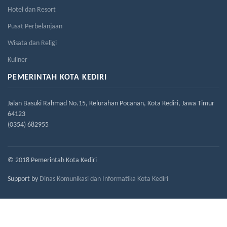
Hotel dan Resort
Pusat Perbelanjaan
Wisata dan Religi
Kuliner
PEMERINTAH KOTA KEDIRI
Jalan Basuki Rahmad No.15, Kelurahan Pocanan, Kota Kediri, Jawa Timur
64123
(0354) 682955
© 2018 Pemerintah Kota Kediri
Support by
Dinas Komunikasi dan Informatika Kota Kediri