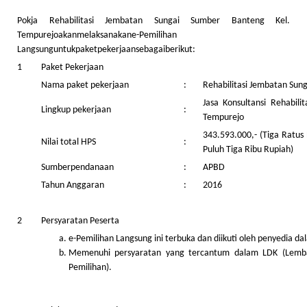
Pokja Rehabilitasi Jembatan Sungai Sumber Banteng Kel.
Tempurejoakanmelaksanakane-Pemilihan
Langsunguntukpaketpekerjaansebagaiberikut:
1
Paket Pekerjaan
Nama paket pekerjaan
:
Rehabilitasi Jembatan Sun
Jasa Konsultansi Rehabil
Lingkup pekerjaan
:
Tempurejo
343.593.000,- (Tiga Ratus
Nilai total HPS
:
Puluh Tiga Ribu Rupiah)
Sumberpendanaan
:
APBD
Tahun Anggaran
:
2016
2
Persyaratan Peserta
e-Pemilihan Langsung ini terbuka dan diikuti oleh penyedia 
Memenuhi persyaratan yang tercantum dalam LDK (Lembar
Pemilihan).