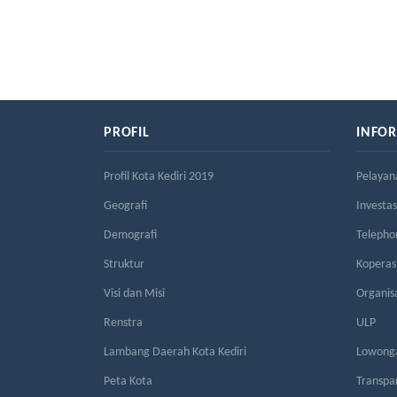
PROFIL
INFO
Profil Kota Kediri 2019
Pelayan
Geografi
Investas
Demografi
Telepho
Struktur
Kopera
Visi dan Misi
Organis
Renstra
ULP
Lambang Daerah Kota Kediri
Lowonga
Peta Kota
Transpa