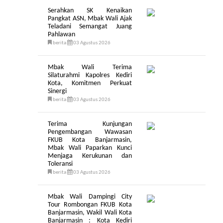
Serahkan SK Kenaikan
Pangkat ASN, Mbak Wali Ajak
Teladani Semangat Juang
Pahlawan
berita
03 Agustus 2026
Mbak Wali Terima
Silaturahmi Kapolres Kediri
Kota, Komitmen Perkuat
Sinergi
berita
03 Agustus 2026
Terima Kunjungan
Pengembangan Wawasan
FKUB Kota Banjarmasin,
Mbak Wali Paparkan Kunci
Menjaga Kerukunan dan
Toleransi
berita
03 Agustus 2026
Mbak Wali Dampingi City
Tour Rombongan FKUB Kota
Banjarmasin, Wakil Wali Kota
Banjarmasin : Kota Kediri