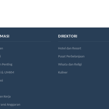
RMASI
DIREKTORI
an
Hotel dan Resort
i
Pusat Perbelanjaan
n Penting
Wisata dan Religi
si & UMKM
Kuliner
asi
n Kerja
ransi Anggaran