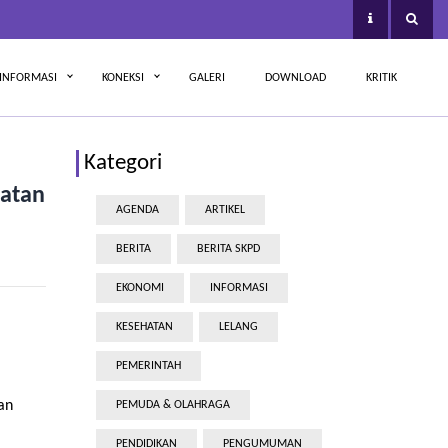
INFORMASI
KONEKSI
GALERI
DOWNLOAD
KRITIK
Kategori
katan
AGENDA
ARTIKEL
BERITA
BERITA SKPD
EKONOMI
INFORMASI
KESEHATAN
LELANG
PEMERINTAH
an
PEMUDA & OLAHRAGA
PENDIDIKAN
PENGUMUMAN