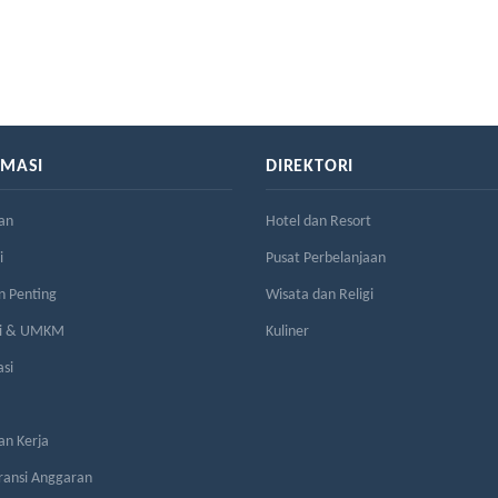
RMASI
DIREKTORI
an
Hotel dan Resort
i
Pusat Perbelanjaan
n Penting
Wisata dan Religi
si & UMKM
Kuliner
asi
n Kerja
ransi Anggaran