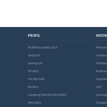
PROFIL
INFO
Profil Kota Kediri 2019
Pelayan
Geografi
Investas
Demografi
Telepho
Struktur
Kopera
Visi dan Misi
Organis
Renstra
ULP
Lambang Daerah Kota Kediri
Lowonga
Peta Kota
Transpa