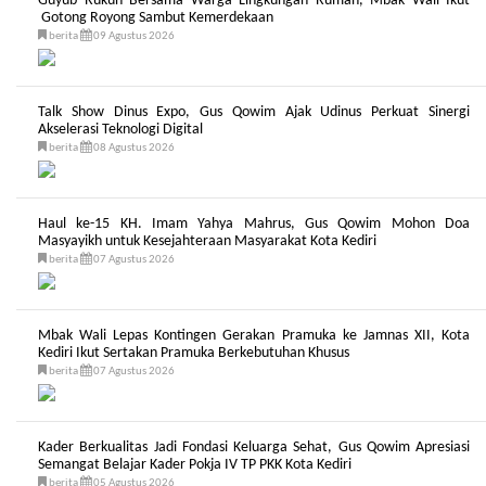
Guyub Rukun Bersama Warga Lingkungan Rumah, Mbak Wali Ikut
Gotong Royong Sambut Kemerdekaan
berita
09 Agustus 2026
Talk Show Dinus Expo, Gus Qowim Ajak Udinus Perkuat Sinergi
Akselerasi Teknologi Digital
berita
08 Agustus 2026
Haul ke-15 KH. Imam Yahya Mahrus, Gus Qowim Mohon Doa
Masyayikh untuk Kesejahteraan Masyarakat Kota Kediri
berita
07 Agustus 2026
Mbak Wali Lepas Kontingen Gerakan Pramuka ke Jamnas XII, Kota
Kediri Ikut Sertakan Pramuka Berkebutuhan Khusus
berita
07 Agustus 2026
Kader Berkualitas Jadi Fondasi Keluarga Sehat, Gus Qowim Apresiasi
Semangat Belajar Kader Pokja IV TP PKK Kota Kediri
berita
05 Agustus 2026