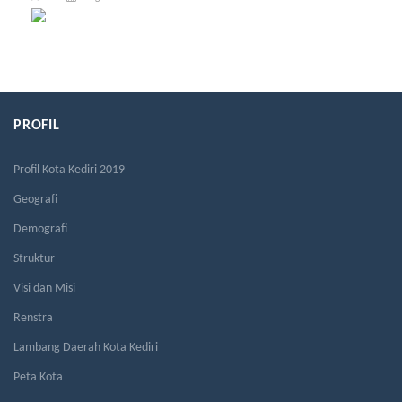
PROFIL
Profil Kota Kediri 2019
Geografi
Demografi
Struktur
Visi dan Misi
Renstra
Lambang Daerah Kota Kediri
Peta Kota