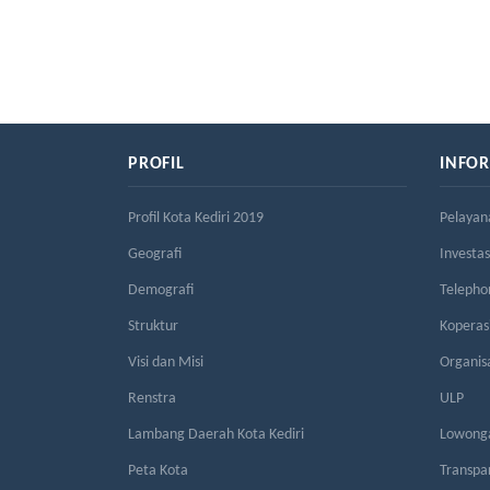
PROFIL
INFO
Profil Kota Kediri 2019
Pelayan
Geografi
Investas
Demografi
Telepho
Struktur
Kopera
Visi dan Misi
Organis
Renstra
ULP
Lambang Daerah Kota Kediri
Lowonga
Peta Kota
Transpa