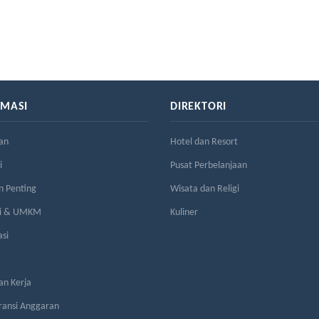
RMASI
DIREKTORI
an
Hotel dan Resort
i
Pusat Perbelanjaan
n Penting
Wisata dan Religi
si & UMKM
Kuliner
asi
n Kerja
ransi Anggaran