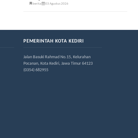
berita
03 Agustus 2026
PEMERINTAH KOTA KEDIRI
Jalan Basuki Rahmad No.15, Kelurahan
Pocanan, Kota Kediri, Jawa Timur 64123
(0354) 682955