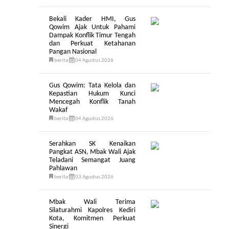
Bekali Kader HMI, Gus
Qowim Ajak Untuk Pahami
Dampak Konflik Timur Tengah
dan Perkuat Ketahanan
Pangan Nasional
berita
04 Agustus 2026
Gus Qowim: Tata Kelola dan
Kepastian Hukum Kunci
Mencegah Konflik Tanah
Wakaf
berita
04 Agustus 2026
Serahkan SK Kenaikan
Pangkat ASN, Mbak Wali Ajak
Teladani Semangat Juang
Pahlawan
berita
03 Agustus 2026
Mbak Wali Terima
Silaturahmi Kapolres Kediri
Kota, Komitmen Perkuat
Sinergi