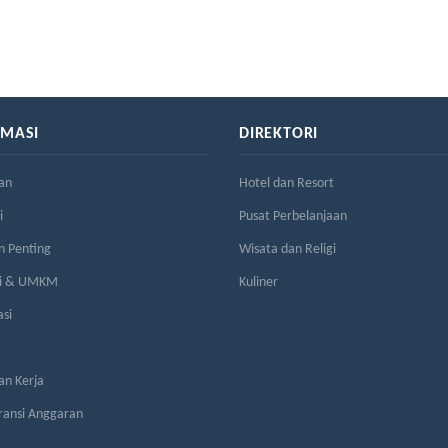
RMASI
DIREKTORI
an
Hotel dan Resort
i
Pusat Perbelanjaan
n Penting
Wisata dan Religi
si & UMKM
Kuliner
asi
n Kerja
ransi Anggaran