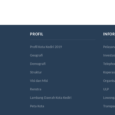
PROFIL
INFO
Profil Kota Kediri 2019
Pelayan
Geografi
Investas
Demografi
Telepho
Struktur
Kopera
Visi dan Misi
Organis
Renstra
ULP
Lambang Daerah Kota Kediri
Lowonga
Peta Kota
Transpa