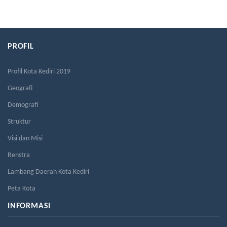
PROFIL
Profil Kota Kediri 2019
Geografi
Demografi
Struktur
Visi dan Misi
Renstra
Lambang Daerah Kota Kediri
Peta Kota
INFORMASI