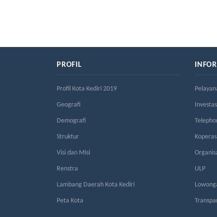
PROFIL
INFO
Profil Kota Kediri 2019
Pelayan
Geografi
Investas
Demografi
Telepho
Struktur
Kopera
Visi dan Misi
Organis
Renstra
ULP
Lambang Daerah Kota Kediri
Lowonga
Peta Kota
Transpa