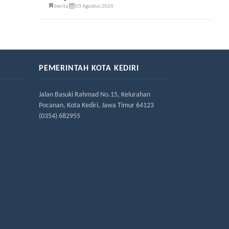
berita
03 Agustus 2026
PEMERINTAH KOTA KEDIRI
Jalan Basuki Rahmad No.15, Kelurahan
Pocanan, Kota Kediri, Jawa Timur 64123
(0354) 682955