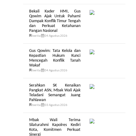
Bekali Kader HMI, Gus
Qowim Ajak Untuk Pahami
Dampak Konflik Timur Tengah
dan Perkuat Ketahanan
Pangan Nasional
berita
04 Agustus 2026
Gus Qowim: Tata Kelola dan
Kepastian Hukum Kunci
Mencegah Konflik Tanah
Wakaf
berita
04 Agustus 2026
Serahkan SK Kenaikan
Pangkat ASN, Mbak Wali Ajak
Teladani Semangat Juang
Pahlawan
berita
03 Agustus 2026
Mbak Wali Terima
Silaturahmi Kapolres Kediri
Kota, Komitmen Perkuat
Sinergi