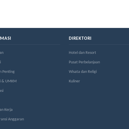
RMASI
DIREKTORI
an
Hotel dan Resort
i
Pusat Perbelanjaan
n Penting
Wisata dan Religi
si & UMKM
Kuliner
asi
n Kerja
ransi Anggaran