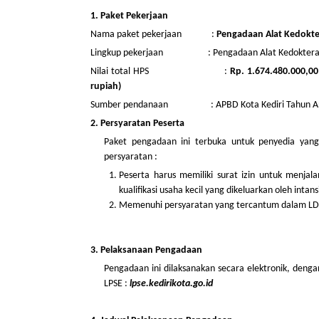
1. Paket Pekerjaan
Nama paket pekerjaan :
Pengadaan Alat Kedokte
Lingkup pekerjaan : Pengadaan Alat Kedokteran J
Nilai total HPS :
Rp
. 1.674.480.000,0
rupiah)
Sumber pendanaan : APBD Kota Kediri Tahun An
2. Persyaratan Peserta
Paket pengadaan ini terbuka untuk penyedia yang
persyaratan :
Peserta harus memiliki surat izin untuk menja
kualifikasi usaha kecil yang dikeluarkan oleh int
Memenuhi persyaratan yang tercantum dalam LDK 
3. Pelaksanaan Pengadaan
Pengadaan ini dilaksanakan secara elektronik, deng
LPSE :
lpse.
kedirikota
.go.id