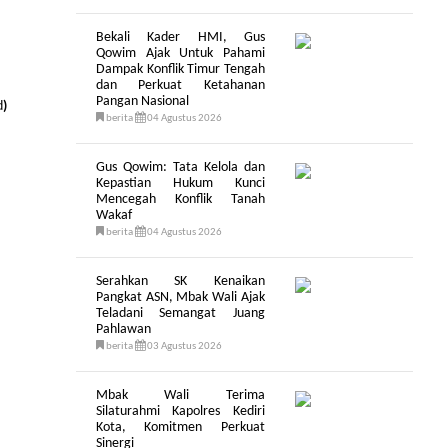
Bekali Kader HMI, Gus
Qowim Ajak Untuk Pahami
Dampak Konflik Timur Tengah
dan Perkuat Ketahanan
Pangan Nasional
d
)
berita
04 Agustus 2026
Gus Qowim: Tata Kelola dan
Kepastian Hukum Kunci
Mencegah Konflik Tanah
Wakaf
berita
04 Agustus 2026
Serahkan SK Kenaikan
Pangkat ASN, Mbak Wali Ajak
Teladani Semangat Juang
Pahlawan
berita
03 Agustus 2026
Mbak Wali Terima
Silaturahmi Kapolres Kediri
Kota, Komitmen Perkuat
Sinergi