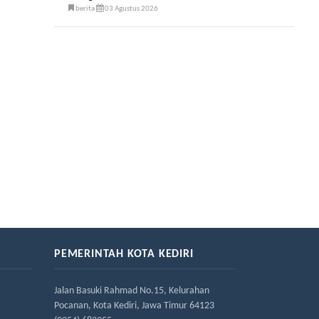
berita
03 Agustus 2026
PEMERINTAH KOTA KEDIRI
Jalan Basuki Rahmad No.15, Kelurahan
Pocanan, Kota Kediri, Jawa Timur 64123