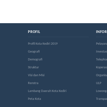
PROFIL
INFO
Profil Kota Kediri 2019
Pelayan
Geografi
Investas
Demografi
Telepho
Struktur
Kopera
Visi dan Misi
Organis
Renstra
ULP
Lambang Daerah Kota Kediri
Lowonga
Peta Kota
Transpa