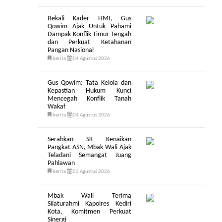
Bekali Kader HMI, Gus
Qowim Ajak Untuk Pahami
Dampak Konflik Timur Tengah
dan Perkuat Ketahanan
Pangan Nasional
berita
04 Agustus 2026
Gus Qowim: Tata Kelola dan
Kepastian Hukum Kunci
Mencegah Konflik Tanah
Wakaf
berita
04 Agustus 2026
Serahkan SK Kenaikan
Pangkat ASN, Mbak Wali Ajak
Teladani Semangat Juang
Pahlawan
berita
03 Agustus 2026
Mbak Wali Terima
Silaturahmi Kapolres Kediri
Kota, Komitmen Perkuat
Sinergi