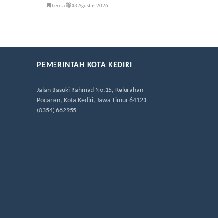
berita
03 Agustus 2026
PEMERINTAH KOTA KEDIRI
Jalan Basuki Rahmad No.15, Kelurahan
Pocanan, Kota Kediri, Jawa Timur 64123
(0354) 682955