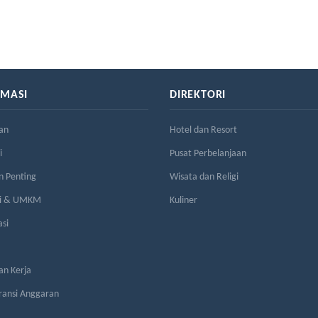
RMASI
DIREKTORI
an
Hotel dan Resort
i
Pusat Perbelanjaan
n Penting
Wisata dan Religi
si & UMKM
Kuliner
asi
n Kerja
ransi Anggaran