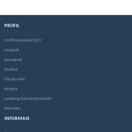
PROFIL
Profil Kota Kediri 2019
Geografi
Demografi
Struktur
Visi dan Misi
Renstra
Lambang Daerah Kota Kediri
Peta Kota
INFORMASI