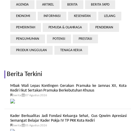
AGENDA
ARTIKEL
BERITA
BERITA SKPD
EKONOMI
INFORMASI
KESEHATAN
LELANG
PEMERINTAH
PEMUDA & OLAHRAGA
PENDIDIKAN
PENGUMUMAN
POTENSI
PRESTASI
PRODUK UNGGULAN
TENAGA KERJA
Berita Terkini
Mbak Wali Lepas Kontingen Gerakan Pramuka ke Jamnas XII, Kota
Kediri Ikut Sertakan Pramuka Berkebutuhan Khusus
berita
07 Agustus 2026
Kader Berkualitas Jadi Fondasi Keluarga Sehat, Gus Qowim Apresiasi
Semangat Belajar Kader Pokja IV TP PKK Kota Kediri
berita
05 Agustus 2026