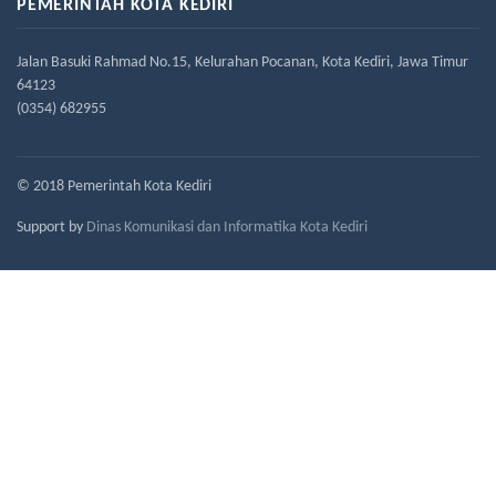
PEMERINTAH KOTA KEDIRI
Jalan Basuki Rahmad No.15, Kelurahan Pocanan, Kota Kediri, Jawa Timur
64123
(0354) 682955
© 2018 Pemerintah Kota Kediri
Support by
Dinas Komunikasi dan Informatika Kota Kediri