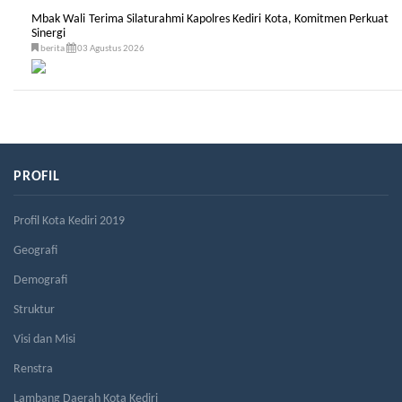
Mbak Wali Terima Silaturahmi Kapolres Kediri Kota, Komitmen Perkuat
Sinergi
berita
03 Agustus 2026
PROFIL
Profil Kota Kediri 2019
Geografi
Demografi
Struktur
Visi dan Misi
Renstra
Lambang Daerah Kota Kediri