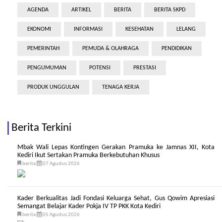
AGENDA
ARTIKEL
BERITA
BERITA SKPD
EKONOMI
INFORMASI
KESEHATAN
LELANG
PEMERINTAH
PEMUDA & OLAHRAGA
PENDIDIKAN
PENGUMUMAN
POTENSI
PRESTASI
PRODUK UNGGULAN
TENAGA KERJA
Berita Terkini
Mbak Wali Lepas Kontingen Gerakan Pramuka ke Jamnas XII, Kota
Kediri Ikut Sertakan Pramuka Berkebutuhan Khusus
berita
07 Agustus 2026
Kader Berkualitas Jadi Fondasi Keluarga Sehat, Gus Qowim Apresiasi
Semangat Belajar Kader Pokja IV TP PKK Kota Kediri
berita
05 Agustus 2026