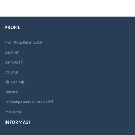
PROFIL
Profil Kota Kediri 2019
Geografi
Demografi
Struktur
Visi dan Misi
Renstra
Lambang Daerah Kota Kediri
Peta Kota
INFORMASI