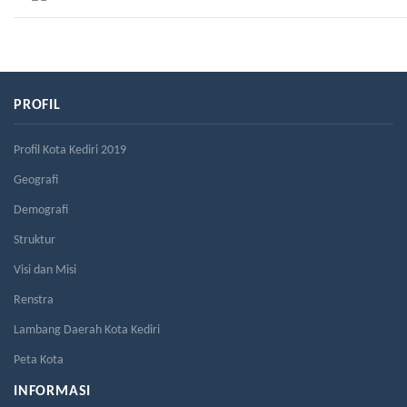
PROFIL
Profil Kota Kediri 2019
Geografi
Demografi
Struktur
Visi dan Misi
Renstra
Lambang Daerah Kota Kediri
Peta Kota
INFORMASI