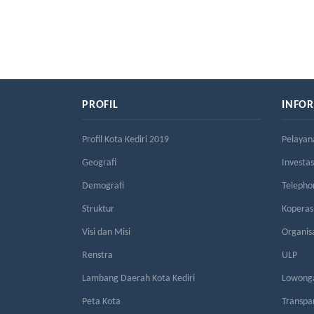
PROFIL
INFO
Profil Kota Kediri 2019
Pelayan
Geografi
Investas
Demografi
Telepho
Struktur
Kopera
Visi dan Misi
Organis
Renstra
ULP
Lambang Daerah Kota Kediri
Lowonga
Peta Kota
Transpa