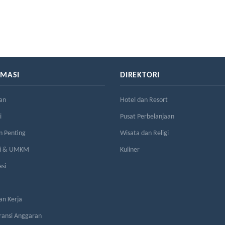
RMASI
DIREKTORI
an
Hotel dan Resort
i
Pusat Perbelanjaan
n Penting
Wisata dan Religi
si & UMKM
Kuliner
asi
n Kerja
ransi Anggaran