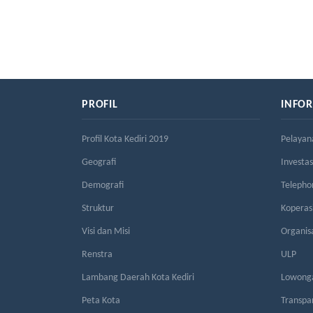
PROFIL
INFO
Profil Kota Kediri 2019
Pelayan
Geografi
Investas
Demografi
Telepho
Struktur
Kopera
Visi dan Misi
Organis
Renstra
ULP
Lambang Daerah Kota Kediri
Lowonga
Peta Kota
Transpa