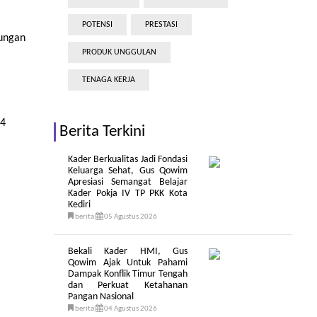
POTENSI
PRESTASI
kungan
PRODUK UNGGULAN
TENAGA KERJA
24
Berita Terkini
Kader Berkualitas Jadi Fondasi
Keluarga Sehat, Gus Qowim
Apresiasi Semangat Belajar
Kader Pokja IV TP PKK Kota
Kediri
berita
05 Agustus 2026
Bekali Kader HMI, Gus
Qowim Ajak Untuk Pahami
Dampak Konflik Timur Tengah
dan Perkuat Ketahanan
Pangan Nasional
berita
04 Agustus 2026