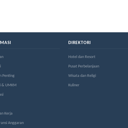
RMASI
DIREKTORI
an
Hotel dan Resort
i
Pusat Perbelanjaan
n Penting
Wisata dan Religi
si & UMKM
Kuliner
asi
n Kerja
ransi Anggaran