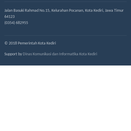
Jalan Basuki Rahmad No.15, Kelurahan Pocanan, Kota Kediri, Jawa Timur
64123
(0354) 682955
© 2018 Pemerintah Kota Kediri
Support by
Dinas Komunikasi dan Informatika Kota Kediri