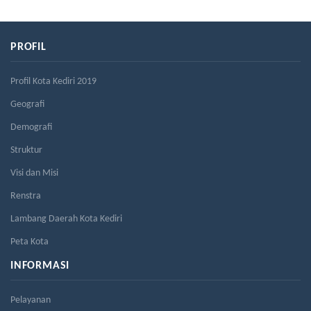
PROFIL
Profil Kota Kediri 2019
Geografi
Demografi
Struktur
Visi dan Misi
Renstra
Lambang Daerah Kota Kediri
Peta Kota
INFORMASI
Pelayanan