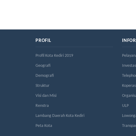
PROFIL
INFO
Profil Kota Kediri 2019
Pelayan
Geografi
Investas
Demografi
Telepho
Struktur
Kopera
Visi dan Misi
Organis
Renstra
ULP
Lambang Daerah Kota Kediri
Lowonga
Peta Kota
Transpa