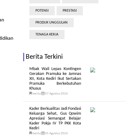
POTENSI
PRESTASI
an
PRODUK UNGGULAN
TENAGA KERJA
didikan
Berita Terkini
Mbak Wali Lepas Kontingen
Gerakan Pramuka ke Jamnas
XII, Kota Kediri Ikut Sertakan
Pramuka Berkebutuhan
Khusus
berita
07 Agustus 2026
Kader Berkualitas Jadi Fondasi
Keluarga Sehat, Gus Qowim
Apresiasi Semangat Belajar
Kader Pokja IV TP PKK Kota
Kediri
berita
05 Agustus 2026