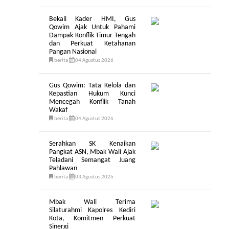
Bekali Kader HMI, Gus
Qowim Ajak Untuk Pahami
Dampak Konflik Timur Tengah
dan Perkuat Ketahanan
Pangan Nasional
berita
04 Agustus 2026
Gus Qowim: Tata Kelola dan
Kepastian Hukum Kunci
Mencegah Konflik Tanah
Wakaf
berita
04 Agustus 2026
Serahkan SK Kenaikan
Pangkat ASN, Mbak Wali Ajak
Teladani Semangat Juang
Pahlawan
berita
03 Agustus 2026
Mbak Wali Terima
Silaturahmi Kapolres Kediri
Kota, Komitmen Perkuat
Sinergi