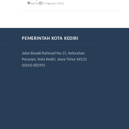
berita
03 Agustus 2026
PEMERINTAH KOTA KEDIRI
Jalan Basuki Rahmad No.15, Kelurahan
Pocanan, Kota Kediri, Jawa Timur 64123
(0354) 682955