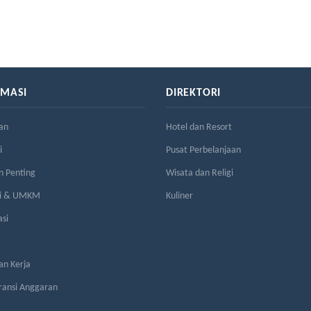
RMASI
DIREKTORI
an
Hotel dan Resort
i
Pusat Perbelanjaan
n Penting
Wisata dan Religi
si & UMKM
Kuliner
asi
n Kerja
ransi Anggaran