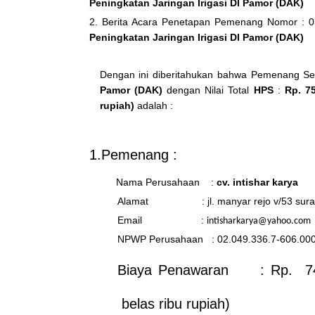
Peningkatan Jaringan Irigasi DI Pamor (DAK)
2. Berita Acara Penetapan Pemenang Nomor : 0
Peningkatan Jaringan Irigasi DI Pamor (DAK)
Dengan ini diberitahukan bahwa Pemenang Se
Pamor (DAK)
dengan Nilai Total
HPS
:
Rp. 75
rupiah)
adalah :
1.Pemenang :
Nama Perusahaan :
cv. intishar karya
Alamat : jl. manyar rejo v/53 sura
Email :
intisharkarya@yahoo.com
NPWP Perusahaan : 02.049.336.7-606.00
Biaya Penawaran : Rp. 74.7
belas ribu rupiah)