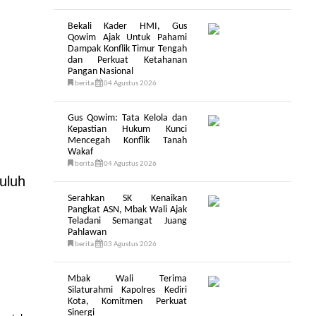
Bekali Kader HMI, Gus
Qowim Ajak Untuk Pahami
Dampak Konflik Timur Tengah
dan Perkuat Ketahanan
Pangan Nasional
berita
04 Agustus 2026
Gus Qowim: Tata Kelola dan
Kepastian Hukum Kunci
Mencegah Konflik Tanah
Wakaf
berita
04 Agustus 2026
uluh
Serahkan SK Kenaikan
Pangkat ASN, Mbak Wali Ajak
Teladani Semangat Juang
Pahlawan
berita
03 Agustus 2026
Mbak Wali Terima
Silaturahmi Kapolres Kediri
Kota, Komitmen Perkuat
Sinergi