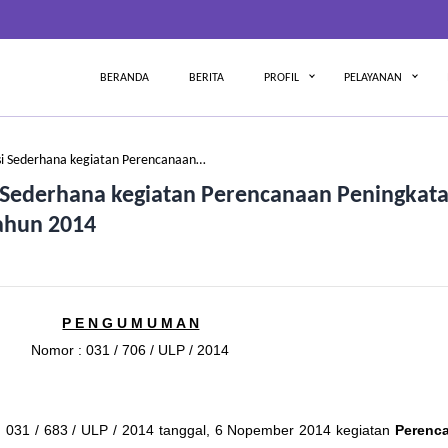
BERANDA
BERITA
PROFIL
PELAYANAN
 Sederhana kegiatan Perencanaan…
ederhana kegiatan Perencanaan Peningkat
Tahun 2014
P E N G U M U M A N
Nomor : 031 / 706 / ULP / 2014
: 031 / 683 / ULP / 2014 tanggal, 6 Nopember 2014 kegiatan
Perenc