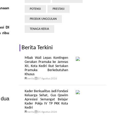
anaan
POTENSI
PRESTASI
PRODUK UNGGULAN
si DI
TENAGA KERJA
n ribu
Berita Terkini
Mbak Wali Lepas Kontingen
Gerakan Pramuka ke Jamnas
XII, Kota Kediri Ikut Sertakan
Pramuka Berkebutuhan
Khusus
berita
07 Agustus 2026
Kader Berkualitas Jadi Fondasi
Keluarga Sehat, Gus Qowim
 dua
Apresiasi Semangat Belajar
Kader Pokja IV TP PKK Kota
Kediri
berita
05 Agustus 2026