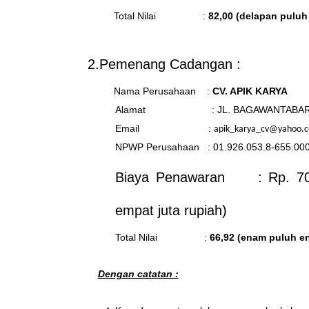
Total Nilai :
82,00 (delapan puluh
2.Pemenang Cadangan :
Nama Perusahaan :
CV. APIK KARYA
Alamat : JL. BAGAWANTABARI NO.
Email :
apik_karya_cv@yahoo.
NPWP Perusahaan : 01.926.053.8-655.00
Biaya Penawaran : Rp. 70.44
empat juta rupiah)
Total Nilai :
66,92 (enam puluh e
Dengan catatan :