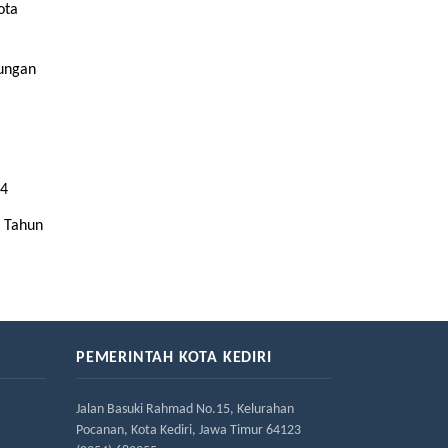
ota
kungan
24
i Tahun
PEMERINTAH KOTA KEDIRI
Jalan Basuki Rahmad No.15, Kelurahan
Pocanan, Kota Kediri, Jawa Timur 64123