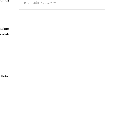
 untuk
berita
03 Agustus 2026
dalam
etelah
 Kota