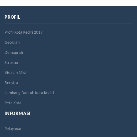
PROFIL
Profil Kota Kediri 2019
Geografi
Demografi
Struktur
Visi dan Misi
Renstra
Lambang Daerah Kota Kediri
Peta Kota
INFORMASI
Pelayanan