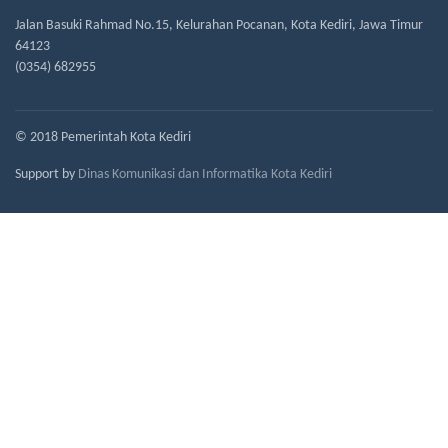
Jalan Basuki Rahmad No.15, Kelurahan Pocanan, Kota Kediri, Jawa Timur
64123
(0354) 682955
© 2018 Pemerintah Kota Kediri
Support by
Dinas Komunikasi dan Informatika Kota Kediri