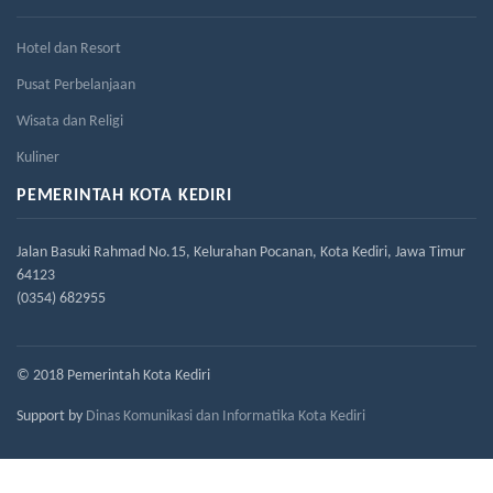
Hotel dan Resort
Pusat Perbelanjaan
Wisata dan Religi
Kuliner
PEMERINTAH KOTA KEDIRI
Jalan Basuki Rahmad No.15, Kelurahan Pocanan, Kota Kediri, Jawa Timur
64123
(0354) 682955
© 2018 Pemerintah Kota Kediri
Support by
Dinas Komunikasi dan Informatika Kota Kediri