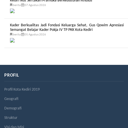
Kediri Ikut Sertakan Pramuka Berkebutuhan Khusus
berita
07 Agustus 2026
Kader Berkualitas Jadi Fondasi Keluarga Sehat, Gus Qowim Apresiasi
Semangat Belajar Kader Pokja IV TP PKK Kota Kediri
berita
05 Agustus 2026
PROFIL
Profil Kota Kediri 2019
Geografi
Demografi
Struktur
Visi dan Misi