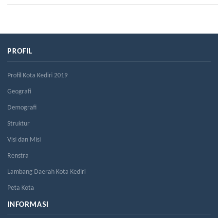
PROFIL
Profil Kota Kediri 2019
Geografi
Demografi
Struktur
Visi dan Misi
Renstra
Lambang Daerah Kota Kediri
Peta Kota
INFORMASI