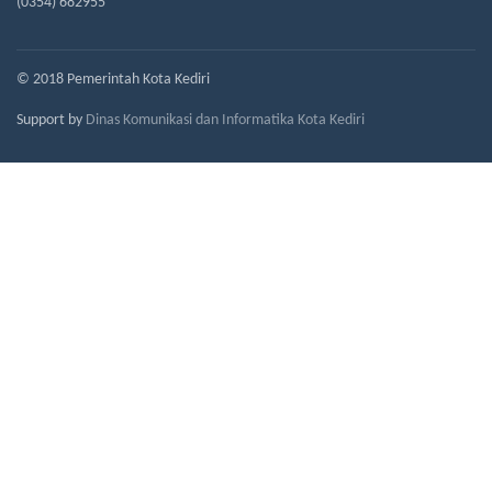
(0354) 682955
© 2018 Pemerintah Kota Kediri
Support by
Dinas Komunikasi dan Informatika Kota Kediri