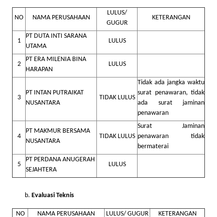
LULUS/
NO
NAMA PERUSAHAAN
KETERANGAN
GUGUR
PT DUTA INTI SARANA
1
LULUS
UTAMA
PT ERA MILENIA BINA
2
LULUS
HARAPAN
Tidak ada jangka waktu
PT INTAN PUTRAIKAT
surat penawaran, tidak
3
TIDAK LULUS
NUSANTARA
ada surat jaminan
penawaran
Surat Jaminan
PT MAKMUR BERSAMA
4
TIDAK LULUS
penawaran tidak
NUSANTARA
bermaterai
PT PERDANA ANUGERAH
5
LULUS
SEJAHTERA
Evaluasi Teknis
NO
NAMA PERUSAHAAN
LULUS/ GUGUR
KETERANGAN