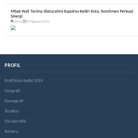
Mbak Wali Terima Silaturahmi Kapolres Kediri Kota, Komitmen Perkuat
Sinergi
berita
03 Agustus 2026
PROFIL
Profil Kota Kediri 2019
Geografi
Demografi
Struktur
Visi dan Misi
Renstra