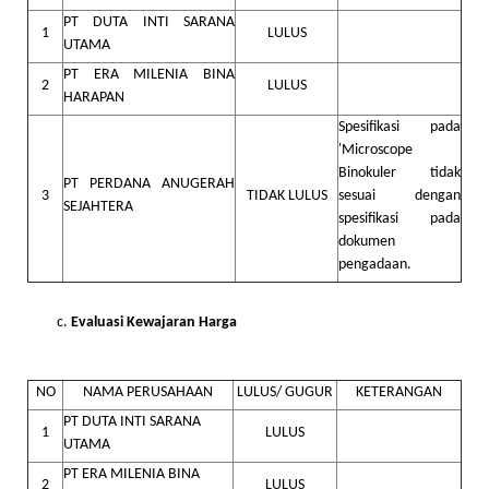
PT DUTA INTI SARANA
1
LULUS
UTAMA
PT ERA MILENIA BINA
2
LULUS
HARAPAN
Spesifikasi pada
'Microscope
Binokuler tidak
PT PERDANA ANUGERAH
3
TIDAK LULUS
sesuai dengan
SEJAHTERA
spesifikasi pada
dokumen
pengadaan.
Evaluasi Kewajaran Harga
NO
NAMA PERUSAHAAN
LULUS/ GUGUR
KETERANGAN
PT DUTA INTI SARANA
1
LULUS
UTAMA
PT ERA MILENIA BINA
2
LULUS