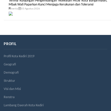
Terima Kunjungan Pengembangan Wawasan FKUB Kota Banjarmasin,
Mbak Wali Paparkan Kunci Menjaga Kerukunan dan Toleransi
berita
03 Agustus 2026
PROFIL
Profil Kota Kediri 2019
Geografi
Demografi
Struktur
Visi dan Misi
Renstra
Lambang Daerah Kota Kediri