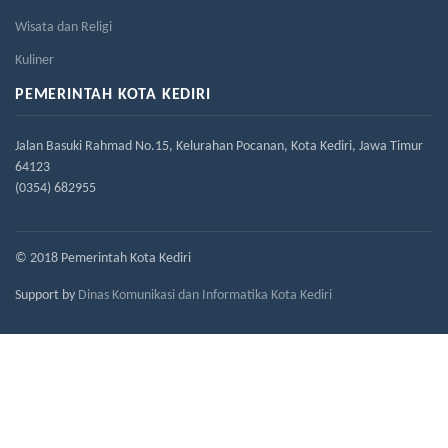
Wisata dan Religi
Kuliner
PEMERINTAH KOTA KEDIRI
Jalan Basuki Rahmad No.15, Kelurahan Pocanan, Kota Kediri, Jawa Timur
64123
(0354) 682955
© 2018 Pemerintah Kota Kediri
Support by
Dinas Komunikasi dan Informatika Kota Kediri