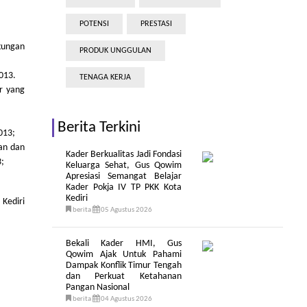
POTENSI
PRESTASI
kungan
PRODUK UNGGULAN
013.
TENAGA KERJA
r yang
Berita Terkini
013;
gan dan
Kader Berkualitas Jadi Fondasi
3;
Keluarga Sehat, Gus Qowim
Apresiasi Semangat Belajar
Kader Pokja IV TP PKK Kota
Kediri
Kediri
berita
05 Agustus 2026
Bekali Kader HMI, Gus
Qowim Ajak Untuk Pahami
Dampak Konflik Timur Tengah
dan Perkuat Ketahanan
Pangan Nasional
berita
04 Agustus 2026