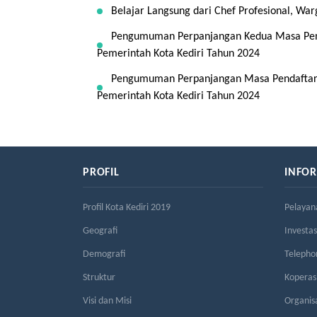
Belajar Langsung dari Chef Profesional, Warg
Pengumuman Perpanjangan Kedua Masa Penda
Pemerintah Kota Kediri Tahun 2024
Pengumuman Perpanjangan Masa Pendaftaran
Pemerintah Kota Kediri Tahun 2024
PROFIL
INFO
Profil Kota Kediri 2019
Pelayan
Geografi
Investas
Demografi
Telepho
Struktur
Kopera
Visi dan Misi
Organis