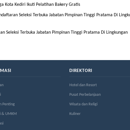
a Kota Kediri Ikuti Pelatihan Bakery Gratis
ftaran Seleksi Terbuka Jabatan Pimpinan Tinggi Pratama Di Ling
 Seleksi Terbuka Jabatan Pimpinan Tinggi Pratama Di Lingkungan
RMASI
DIREKTORI
an
Hotel dan Resort
i
Pusat Perbelanjaan
n Penting
Wisata dan Religi
si & UMKM
Kuliner
asi