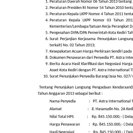
Peraturan Daerah Nomor 06 Tahun 2013 tentang 
Peraturan Presiden RI Nomor 54 Tahun 2010 ten
Peraturan Kepala LKPP Nomor 4 Tahun 2011 tenta
Peraturan Kepala LKPP Nomor 03 Tahun 2012
Kementerian/Lembaga/Satuan Kerja Perangkat Da
Pengesahan DIPA/DPA Pemerintah Kota Kediri Tah
Surat Perjanjian Kerjasama Penunjukan Langsu
terkait) No. 02 Tahun 2013;
Kesepakatan Acuan Harga Perkiraan Sendiri pada p
Dokumen Penawaran dari Penyedia PT. Astra Inter
Berita Acara Hasil Klarifikasi dan Negosiasi Ha
Asset Kota Kediri dengan PT. Astra Internationa
Surat Penunjukan Penyedia Barang/Jasa No. 027/
Tentang Penunjukan Langsung Pengadaan KendaraanDin
Tahun Anggaran 2013 sebagai berikut :
Nama Penyedia : PT. Astra International Tbk
Alamat : Jl. Hasanudin No. 2A Kedi
Nilai Total HPS : Rp. 845.150.000,- ( Delapan 
Harga Penawaran : Rp. 845.150.000,- ( Delapan 
Hasil Negosiasi : Rp. 845.150.000,- ( Delapan 