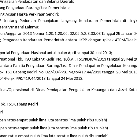
Anggaran Pendapatan dan Belanja Daerah;
tang Pengadaan Barang/Jasa Pemerintah;
ng Acuan Harga Perkiraan Sendiri;
 tentang Pedoman Penunjukan Langsung Kendaraan Pemerintah di Ling
erah/Instansi Lainnya;
un Anggaran 2013 Nomor 1.20.1.20.05. 02.05.5.2.3.03.03 Tanggal 28 Januari 2
ng Pengadaan Kendaraan Pemerintah antara LKPP dengan (pihak ATPM/Deale
ortal Pengadaan Nasional untuk bulan April sampai 30 Juni 2013;
national Tbk. TSO Cabang Kediri No. 108.AI. TSO/KDR/V/2013 tanggal 23 Mei 2
rga antara Panitia Pengadaan Barang/Jasa Dinas Pendapatan Pengelolaan Keuan
l Tbk. TSO Cabang Kediri No. 027/03/PPBJ.Nego/419.44/2013 tanggal 23 Mei 201
 04/Penjk.PPK/419.44/2013 Tanggal 24 Mei 2013.
as/Operasional di Dinas Pendapatan Pengelolaan Keuangan dan Asset Kota 
. TSO Cabang Kediri
ri
ratus empat puluh lima juta seratus lima puluh ribu rupiah)
ratus empat puluh lima juta seratus lima puluh ribu rupiah)
ratus empat puluh lima juta seratus lima puluh ribu rupiah)