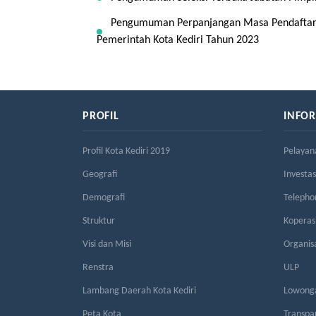
Pengumuman Perpanjangan Masa Pendaftaran
Pemerintah Kota Kediri Tahun 2023
PROFIL
INFO
Profil Kota Kediri 2019
Pelayan
Geografi
Investas
Demografi
Telepho
Struktur
Kopera
Visi dan Misi
Organis
Renstra
ULP
Lambang Daerah Kota Kediri
Lowonga
Peta Kota
Transpa