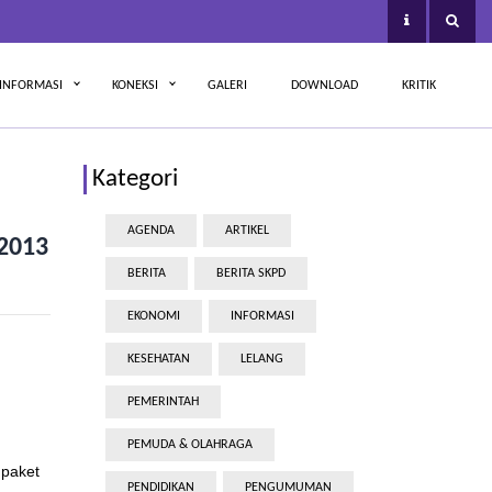
INFORMASI
KONEKSI
GALERI
DOWNLOAD
KRITIK
Kategori
AGENDA
ARTIKEL
 2013
BERITA
BERITA SKPD
EKONOMI
INFORMASI
KESEHATAN
LELANG
PEMERINTAH
PEMUDA & OLAHRAGA
 paket
PENDIDIKAN
PENGUMUMAN