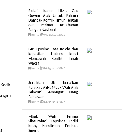
Bekali Kader HMI, Gus
Qowim Ajak Untuk Pahami
Dampak Konflik Timur Tengah
dan Perkuat Ketahanan
Pangan Nasional
berita
04 Agustus 2026
Gus Qowim: Tata Kelola dan
Kepastian Hukum Kunci
Mencegah Konflik Tanah
Wakaf
berita
04 Agustus 2026
Serahkan SK Kenaikan
Kediri
Pangkat ASN, Mbak Wali Ajak
Teladani Semangat Juang
kungan
Pahlawan
berita
03 Agustus 2026
Mbak Wali Terima
Silaturahmi Kapolres Kediri
Kota, Komitmen Perkuat
Sinergi
24