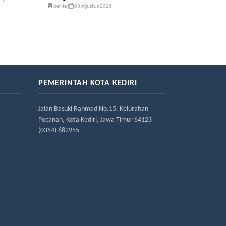
berita
03 Agustus 2026
PEMERINTAH KOTA KEDIRI
Jalan Basuki Rahmad No.15, Kelurahan
Pocanan, Kota Kediri, Jawa Timur 64123
(0354) 682955