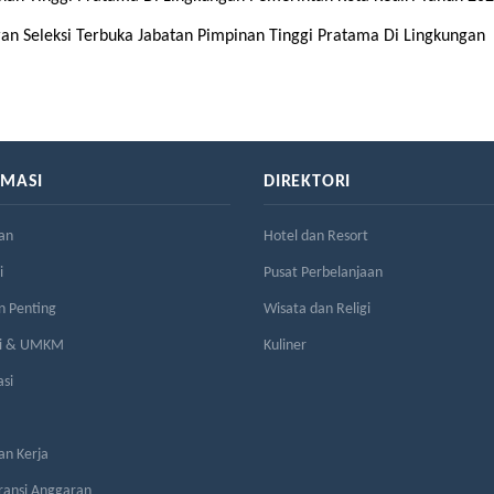
 Seleksi Terbuka Jabatan Pimpinan Tinggi Pratama Di Lingkungan
RMASI
DIREKTORI
an
Hotel dan Resort
i
Pusat Perbelanjaan
n Penting
Wisata dan Religi
si & UMKM
Kuliner
asi
n Kerja
ransi Anggaran