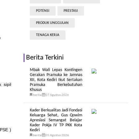
POTENSI
PRESTASI
PRODUK UNGGULAN
TENAGA KERJA
n
Berita Terkini
Mbak Wali Lepas Kontingen
Gerakan Pramuka ke Jamnas
XII, Kota Kediri Ikut Sertakan
 sipil
Pramuka Berkebutuhan
Khusus
berita
07 Agustus 2026
Kader Berkualitas Jadi Fondasi
Keluarga Sehat, Gus Qowim
Apresiasi Semangat Belajar
Kader Pokja IV TP PKK Kota
SPSE )
Kediri
berita
05 Agustus 2026